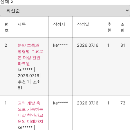
전체 2
번
제목
작성자
작성일
추
조
호
천
회
2
분양 흐름과
ke*****
2026.07.16
1
81
평형별 수요로
본 더샵 천안
라크원
ke*****
|
2026.07.16
|
추천 1
|
조회
81
1
권역 개발 축
ke*****
2026.07.16
1
73
으로 가늠하는
더샵 천안라크
원의 미래가치
ke*****
|