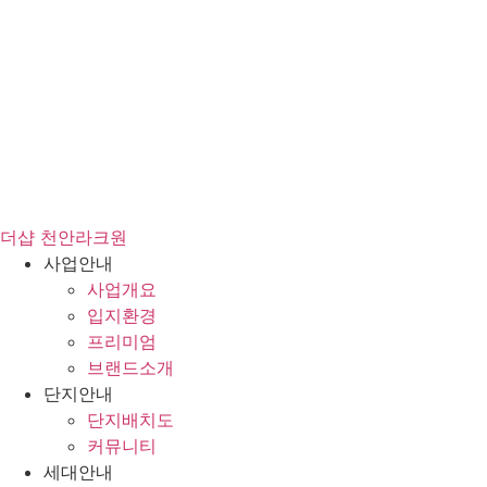
콘
텐
츠
로
건
너
뛰
기
더샵 천안라크원
사업안내
사업개요
입지환경
프리미엄
브랜드소개
단지안내
단지배치도
커뮤니티
세대안내